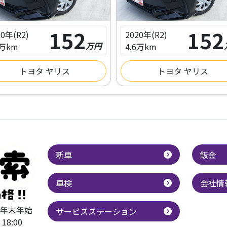
152
152
20年(R2)
2020年(R2)
万円
6万km
4.6万km
トヨタ ヤリス
トヨタ ヤリス
新車
鈑金
車検
会社情
・年末年始
サービスステーション
18:00