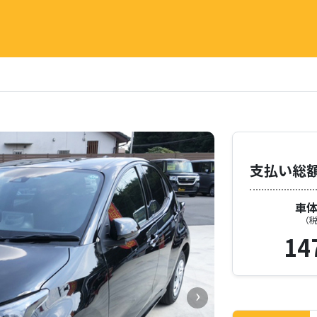
深谷南展示場
支払い総
車
（
14
›