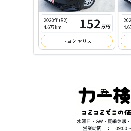
152
152
2020年(R2)
20
万円
万円
4.6万km
4.
ヤリス
トヨタ ヤリス
水曜日・GW・夏季休暇
営業時間 ： 09:00 ~ 