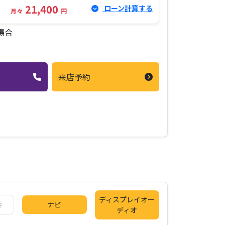
21,400
ローン計算する
月々
円
場合
来店予約
ディスプレイオー
キ
ナビ
ディオ