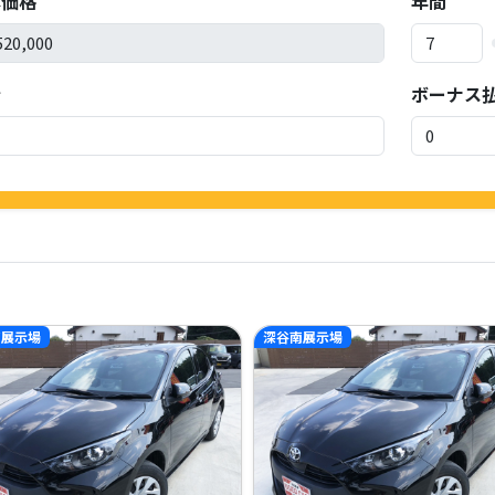
体価格
年間
金
ボーナス
南展示場
深谷南展示場