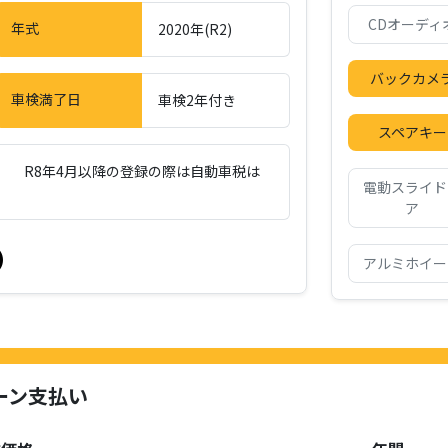
CDオーディ
年式
2020年(R2)
バックカメ
車検満了日
車検2年付き
スペアキー
02 R8年4月以降の登録の際は自動車税は
電動スライド
ア
アルミホイー
ーン支払い