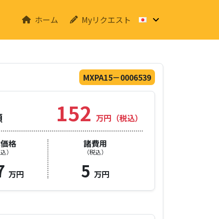
ホーム
Myリクエスト
MXPA15－0006539
152
額
万円（税込）
体価格
諸費用
税込）
（税込）
7
5
万円
万円