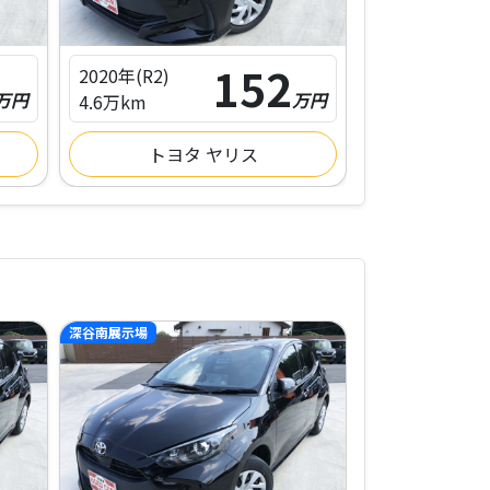
152
2020年(R2)
2020年(R2)
万円
万円
4.6万km
4.6万km
トヨタ ヤリス
トヨ
深谷南展示場
深谷南展示場