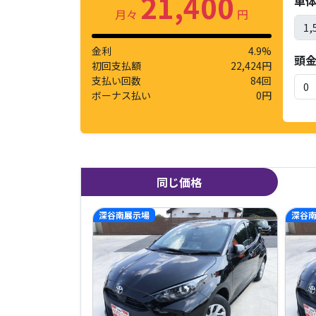
21,400
車
月々
円
金利
4.9%
頭
初回支払額
22,424円
支払い回数
84回
ボーナス払い
0円
同じ価格
深谷南展示場
深谷