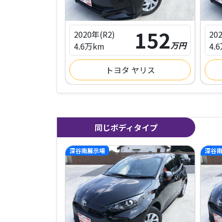
152
152
2020年(R2)
20
万円
万円
4.6万km
4.
ヤリス
トヨタ ヤリス
同じボディタイプ
深谷南展示場
深谷