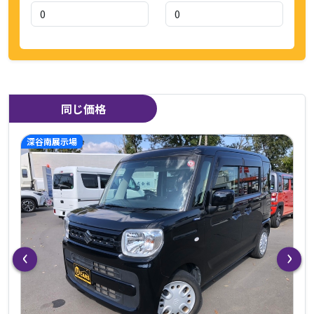
同じ価格
深谷南展示場
‹
›