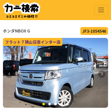
ホンダNBOX G
JF3-1054546
フラット７狭山日高インター店
‹
›