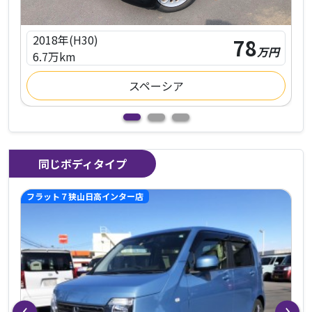
2018年(H30)
78
円
万円
6.7万km
スペーシア
同じボディタイプ
フラット７狭山日高インター店
‹
›